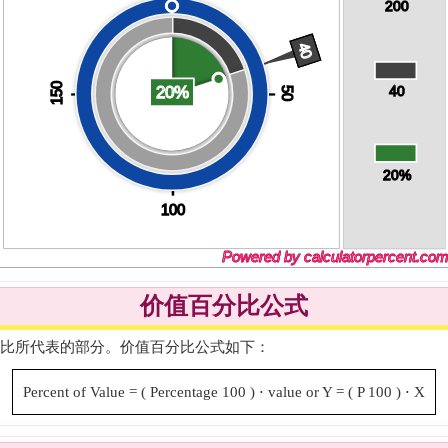
价值百分比公式
比所代表的部分。价值百分比公式如下：
Percent of Value
=
(
Percentage
100
)
⋅
value
or
Y
=
(
P
100
)
⋅
X