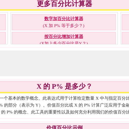
更多百分比计算器
数字加百分比计算器
(X 加 P% 等于多少？)
按百分比增加计算器
(X加上多少百分比是Y？)
将百分比添加到数字计算器
(Y 加上 P% 等于多少？)
X 的 P% 是多少？
研究一个基本的数学概念。此表达式用于计算给定数量 X 中与指定百分比
40% 的部分（表示为 Y）。价值百分比或 X 的 P% 计算广泛应
 的 P% 的概念、此工具的重要性以及如何充分利用我们的价值百分
价值百分比示例