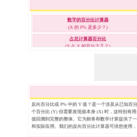
数字的百分比计算器
(X 的 P% 是多少？)
占总计算器百分比
(Y 占 X 的百分之几？)
反向百分比计算器
(Y 是 P% 的什么？)
百分比份额计算器
(Y 占 X 的百分之多少？)
反百分比计算器
(P% 的 Y 是多少？)
反向百分比或 P% 中的 Y 值？是一个涉及从已
个百分比 (Y) 但需要发现值本身 (X) 时，这
价值百分比计算器
值回溯到完整的整体。它为财务和数学计算提供了一
(P% 的 X 是什么？)
和实际应用。我们的反向百分比计算器可供您使用，
反向百分比计算器