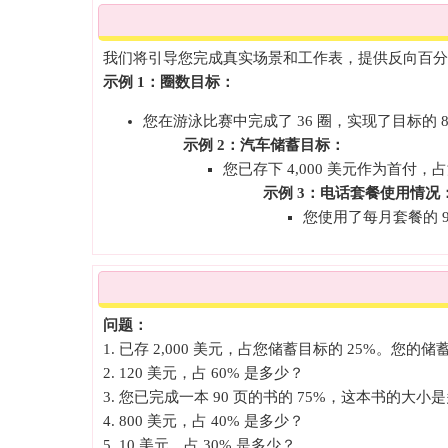
(P% 中的 Y 是多少？)
金额的百分比计算器
我们将引导您完成真实场景和工作表，提供反向百分
(X 中的 P% 是多少？)
示例 1：圈数目标：
百分比比例计算器
您在游泳比赛中完成了 36 圈，实现了目标的
(X 中的 Y 是多少%？)
示例 2：汽车储蓄目标：
您已存下 4,000 美元作为首付
示例 3：电话套餐使用情况
您使用了每月套餐的 
问题：
1. 已存 2,000 美元，占您储蓄目标的 25%。您的
2. 120 美元，占 60% 是多少？
3. 您已完成一本 90 页的书的 75%，这本书的大小
4. 800 美元，占 40% 是多少？
5. 10 美元，占 30% 是多少？