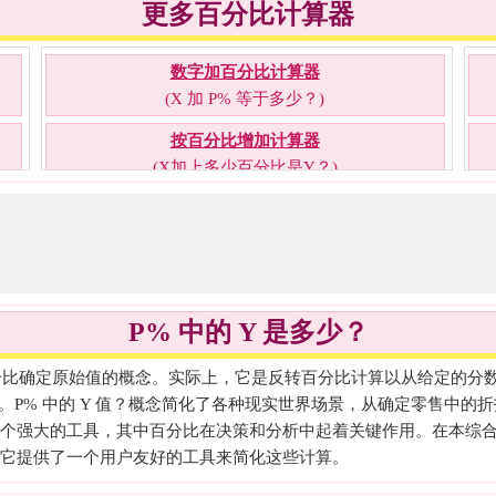
更多百分比计算器
数字加百分比计算器
(X 加 P% 等于多少？)
按百分比增加计算器
(X加上多少百分比是Y？)
将百分比添加到数字计算器
(Y 加上 P% 等于多少？)
P% 中的 Y 是多少？
知百分比确定原始值的概念。实际上，它是反转百分比计算以从给定的
特别有用。P% 中的 Y 值？概念简化了各种现实世界场景，从确定零售
个强大的工具，其中百分比在决策和分析中起着关键作用。在本综
它提供了一个用户友好的工具来简化这些计算。