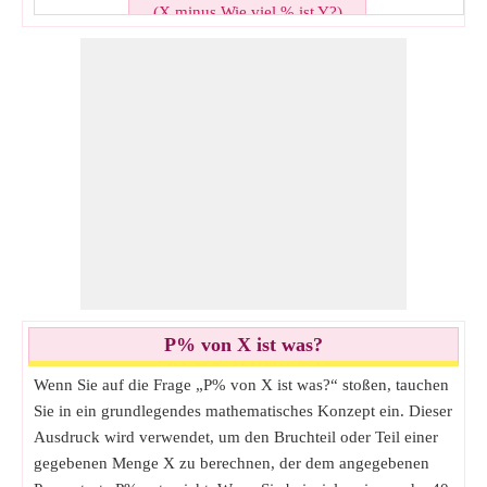
Prozent im umgekehrtrechner
(X minus Wie viel % ist Y?)
(Y aus Was ist P%?)
Subtrahieren prozent von zahl rechner
Prozent des betragsrechner
(Was minus P% ist Y?)
(Was aus X ist P%?)
Prozent proportionrechner
(Y ausX ist wie viel %?)
P% von X ist was?
Wenn Sie auf die Frage „P% von X ist was?“ stoßen, tauchen
Sie in ein grundlegendes mathematisches Konzept ein. Dieser
Ausdruck wird verwendet, um den Bruchteil oder Teil einer
gegebenen Menge X zu berechnen, der dem angegebenen