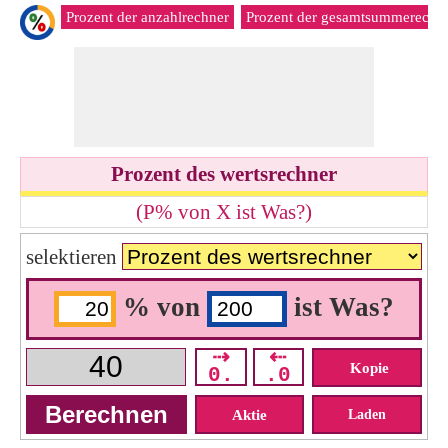
Prozent der anzahlrechner
Prozent der gesamtsummerechn
Prozent des wertsrechner
(P% von X ist Was?)
selektieren
% von
ist Was?
⇢
⇠
Kopie
0.
.0
Aktie
Laden