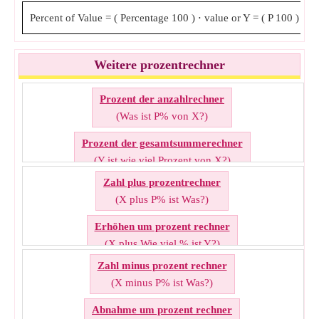
Percent of Value
=
(
Percentage
100
)
⋅
value
or
Y
=
(
P
100
)
⋅
X
Weitere prozentrechner
Prozent der anzahlrechner
(Was ist P% von X?)
Prozent der gesamtsummerechner
(Y ist wie viel Prozent von X?)
Zahl plus prozentrechner
Umgekehrter Prozentrechner
(X plus P% ist Was?)
(Y ist P% von Was?)
Erhöhen um prozent rechner
Prozent anteilrechner
Inverser prozent rechner
(X plus Wie viel % ist Y?)
(Was % von X ist Y?)
(P% von Was ist Y?)
Zahl minus prozent rechner
Prozent zum Zahlenrechner hinzufügen
Prozent des wertsrechner
(X minus P% ist Was?)
(Was plus P% ist Y?)
(P% von X ist Was?)
Abnahme um prozent rechner