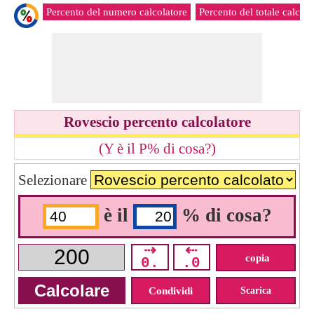
Percento del numero calcolatore
Percento del totale calcola
Rovescio percento calcolatore
(Y è il P% di cosa?)
Selezionare
è il
% di cosa?
⇢
⇠
copia
0.
.0
Condividi
Scarica