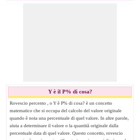
(P% di X è cosa?)
Calcolatore Sottrai percento da numero
Percento nel rovesc Calcolatore
(Quale meno P% è Y?)
(Y fuori di Qual è il P%?)
Percento dell'importo Calcolatore
(Cosa fuori di X è il P%?)
Calcolatore percento proporzione
(Y fuori di X è Cosa%?)
Y è il P% di cosa?
Rovescio percento , o Y è P% di cosa? è un concetto
matematico che si occupa del calcolo del valore originale
quando è nota una percentuale di quel valore. In altre parole,
aiuta a determinare il valore o la quantità originale dalla
percentuale data di quel valore. Questo concetto, rovescio