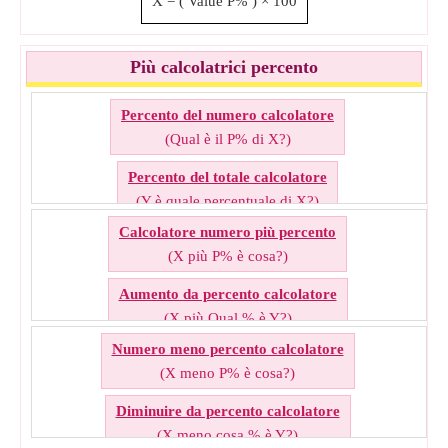
X
=
(
Value
P%
)
×
100
Più calcolatrici percento
Percento del numero calcolatore
(Qual è il P% di X?)
Percento del totale calcolatore
(Y è quale percentuale di X?)
Calcolatore numero più percento
Rovescio percento calcolatore
(X più P% è cosa?)
(Y è il P% di cosa?)
Aumento da percento calcolatore
Calcolatore quota percento
(X più Qual % è Y?)
(Quale % di X è Y?)
Numero meno percento calcolatore
Aggiungi percento al numero calcolatore
Calcolatore inversa percento
(X meno P% è cosa?)
(Cosa più P% è Y?)
(P% di Cos'è Y?)
Diminuire da percento calcolatore
Calcolatore percento di valore
(X meno cosa % è Y?)